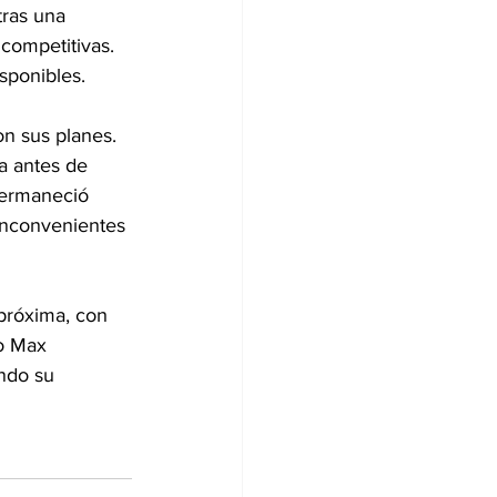
tras una 
competitivas. 
sponibles.
on sus planes. 
a antes de 
permaneció 
inconvenientes 
próxima, con 
o Max 
ndo su 