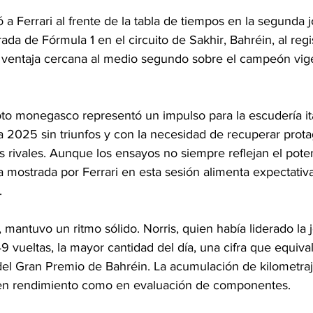
 a Ferrari al frente de la tabla de tiempos en la segunda 
a de Fórmula 1 en el circuito de Sakhir, Bahréin, al regis
a ventaja cercana al medio segundo sobre el campeón vig
loto monegasco representó un impulso para la escudería it
2025 sin triunfos y con la necesidad de recuperar prot
es rivales. Aunque los ensayos no siempre reflejan el poten
ia mostrada por Ferrari en esta sesión alimenta expectativa
.
 mantuvo un ritmo sólido. Norris, quien había liderado la 
9 vueltas, la mayor cantidad del día, una cifra que equival
del Gran Premio de Bahréin. La acumulación de kilometraje
o en rendimiento como en evaluación de componentes.