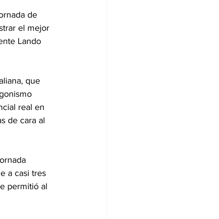
jornada de 
trar el mejor 
ente Lando 
aliana, que 
agonismo 
cial real en 
s de cara al 
jornada 
e a casi tres 
 permitió al 