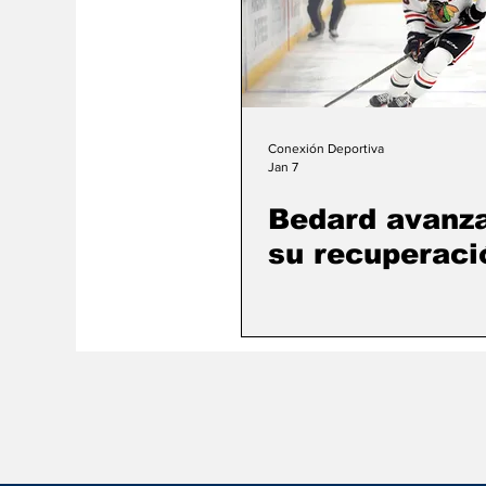
Conexión Deportiva
Jan 7
Bedard avanz
su recuperaci