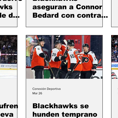
awks
aseguran a Connor
de dos
Bedard con contrato
de 75 millones
Conexión Deportiva
Mar 26
ufren
Blackhawks se
ueva
hunden temprano