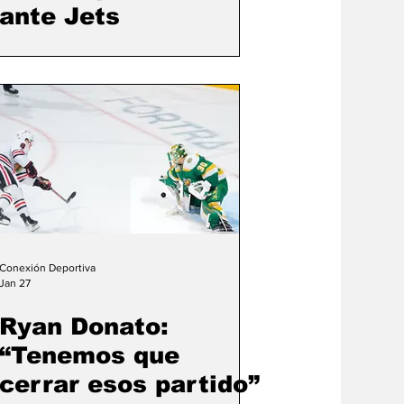
ante Jets
Conexión Deportiva
Jan 27
Ryan Donato:
“Tenemos que
cerrar esos partido”