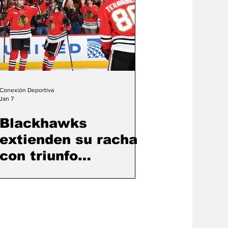
Conexión Deportiva
Jan 7
Blackhawks
extienden su racha
con triunfo
contundente ante
St. Louis