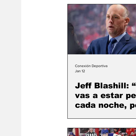
Conexión Deportiva
Jan 12
Jeff Blashill: 
vas a estar pe
cada noche, p
tienes que se
mejor que eso