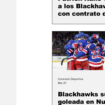
a los Blackh
con contrato 
años
Conexión Deportiva
Mar 27
Blackhawks s
goleada en N