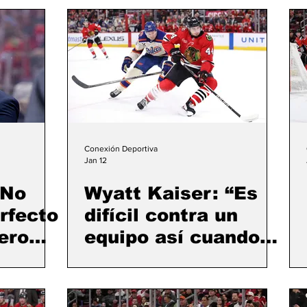
Conexión Deportiva
Jan 12
“No
Wyatt Kaiser: “Es
rfecto
difícil contra un
ero
equipo así cuando
r
sales plano”
”