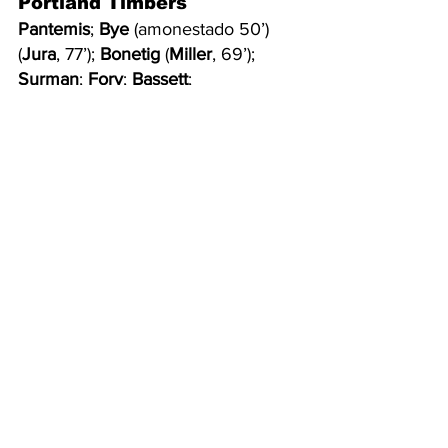
Portland Timbers
Pantemis
; 
Bye
 (amonestado 50’) 
(
Jura
, 77’); 
Bonetig
 (
Miller
, 69’); 
Surman
; 
Fory
; 
Bassett
; 
Antony
 (
Ariel Lassiter
, 77’); 
Chará
 (cap.) (
Ortiz
, 69’); 
F. 
Lassiter
 (
Mora
, 46’); 
Kelsy
 (
Guerra
, 
46’); 
Velde
DT:
 Phil Neville.
MLS
Fire
Titulares
Fire
Nota principal
See All
Recent Posts