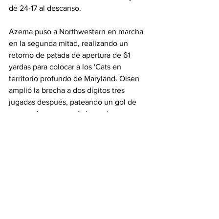
de 24-17 al descanso.
Azema puso a Northwestern en marcha 
en la segunda mitad, realizando un 
retorno de patada de apertura de 61 
yardas para colocar a los 'Cats en 
territorio profundo de Maryland. Olsen 
amplió la brecha a dos dígitos tres 
jugadas después, pateando un gol de 
campo de carrera más larga de su 
carrera de 47 yardas para llevar la 
ventaja a 27-17. Howes sumó tres más 
con poco menos de cinco minutos para 
jugar en el tercer cuarto, recortando la 
ventaja de los Wildcats a 27-20 camino 
al cuarto trimestre.
Henning atrapó un pase de 34 yardas 