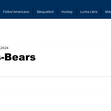
Fútbol Americano
Básquetbol
Hockey
Lucha Libre
Más
, 2024
-Bears