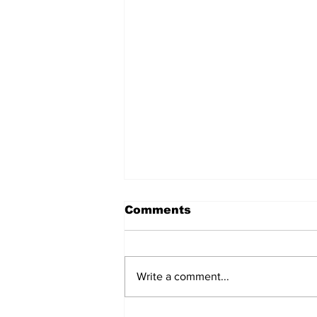
Vancouver Whitecaps-
Comments
FC Juarez
leagues cup
Write a comment...