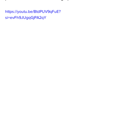
https://youtu.be/BtdPUV9qFuE?
si=evFh9JUgqGjPA2qY
Blackhawks
NHL
Titulares
Blackhawks
See All
Recent Posts