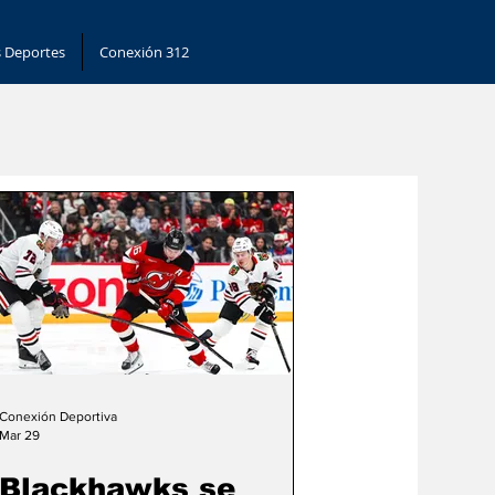
 Deportes
Conexión 312
Conexión Deportiva
Mar 29
Blackhawks se