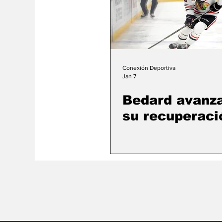
Conexión Deportiva
Jan 7
Bedard avanz
su recuperaci