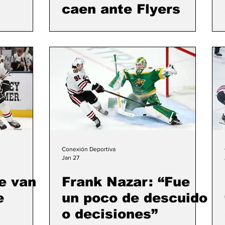
caen ante Flyers
Conexión Deportiva
Jan 27
e van
Frank Nazar: “Fue
e
un poco de descuido
o decisiones”