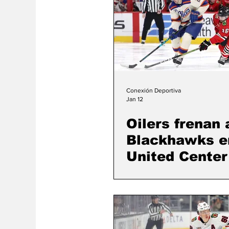
Conexión Deportiva
Jan 12
Oilers frenan 
Blackhawks e
United Center