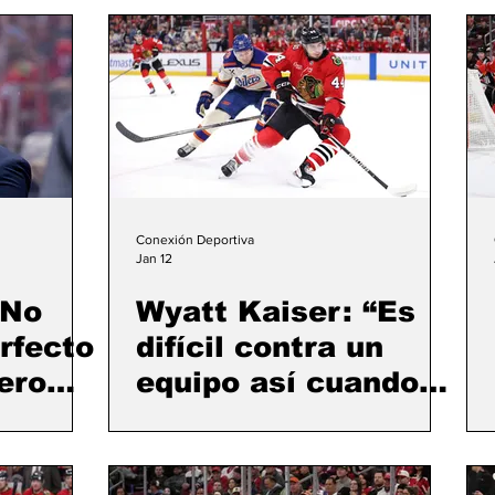
Conexión Deportiva
Jan 12
“No
Wyatt Kaiser: “Es
rfecto
difícil contra un
ero
equipo así cuando
r
sales plano”
”