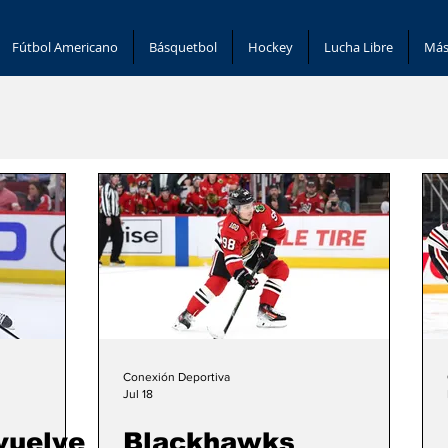
Fútbol Americano
Básquetbol
Hockey
Lucha Libre
Más
Conexión Deportiva
Jul 18
vuelve
Blackhawks