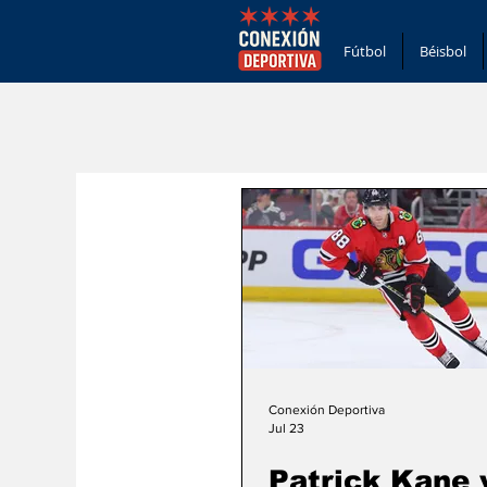
Fútbol
Béisbol
Conexión Deportiva
Jul 23
Patrick Kane 