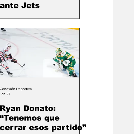
ante Jets
Conexión Deportiva
Jan 27
Ryan Donato:
“Tenemos que
cerrar esos partido”