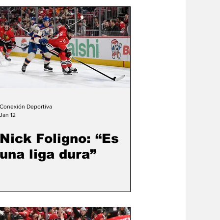
Conexión Deportiva
Jan 12
Nick Foligno: “Es
una liga dura”