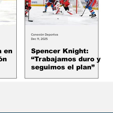
Conexión Deportiva
Dec 11, 2025
a en
Spencer Knight:
ón
“Trabajamos duro y
seguimos el plan”