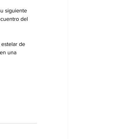
su siguiente 
ncuentro del 
 estelar de 
 en una 