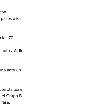
 con 
 pasos a los 
a los 70 
utos. Al final 
una ante un 
derrota para 
e el Grupo B.
 fase.