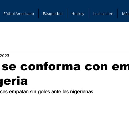
Fútbol Americano
Básquetbol
Hockey
Lucha Libre
Más
 2023
 se conforma con e
geria
as empatan sin goles ante las nigerianas 