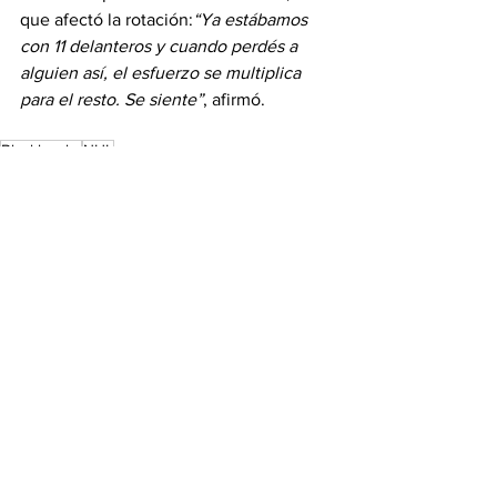
que afectó la rotación:
“Ya estábamos 
con 11 delanteros y cuando perdés a 
alguien así, el esfuerzo se multiplica 
para el resto. Se siente”
, afirmó.
Blackhawks
NHL
Titulares
Blackhawks
See All
Recent Posts