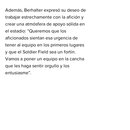
Además, Berhalter expresó su deseo de 
trabajar estrechamente con la afición y 
crear una atmósfera de apoyo sólida en 
el estadio: “Queremos que los 
aficionados sientan esa urgencia de 
tener al equipo en los primeros lugares 
y que el Soldier Field sea un fortín. 
Vamos a poner un equipo en la cancha 
que les haga sentir orgullo y los 
entusiasme”.
Finalmente, al preguntarle sobre sus 
expectativas para la temporada 2025, 
Berhalter fue claro: “El objetivo es 
construir una identidad fuerte y 
clasificarnos a los playoffs. Ese es el 
requisito mínimo en la MLS, y estamos 
comprometidos a cumplirlo para dar el 