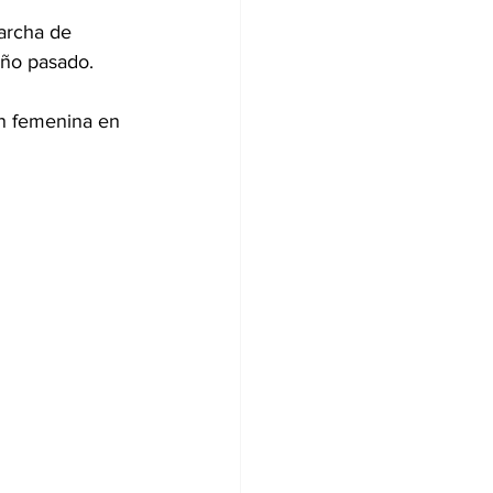
archa de 
año pasado.
n femenina en 