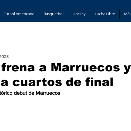
Fútbol Americano
Básquetbol
Hockey
Lucha Libre
Más
 2023
 frena a Marruecos y
a cuartos de final
istórico debut de Marruecos