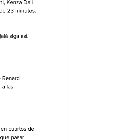
ni, Kenza Dali 
 de 23 minutos.
lá siga así. 
o Renard 
 a las 
 en cuartos de 
 que pasar 