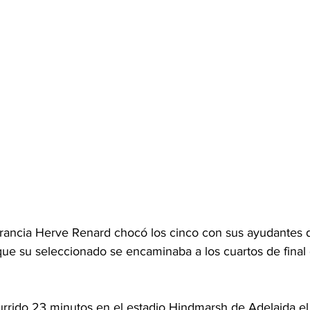
Francia Herve Renard chocó los cinco con sus ayudantes
ue su seleccionado se encaminaba a los cuartos de final 
rrido 23 minutos en el estadio Hindmarsh de Adelaida el