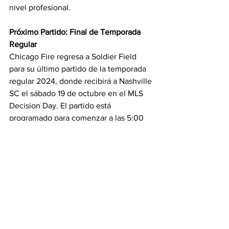
nivel profesional.
Próximo Partido: Final de Temporada 
Regular
Chicago Fire regresa a Soldier Field 
para su último partido de la temporada 
regular 2024, donde recibirá a Nashville 
SC el sábado 19 de octubre en el MLS 
Decision Day. El partido está 
programado para comenzar a las 5:00 
p.m. CT.
https://youtu.be/d1wuqi3XuEw?
si=A3oXCufHYtUhZzD_