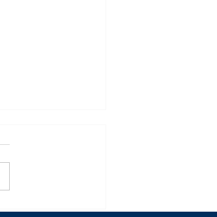
incinnati-Pumas