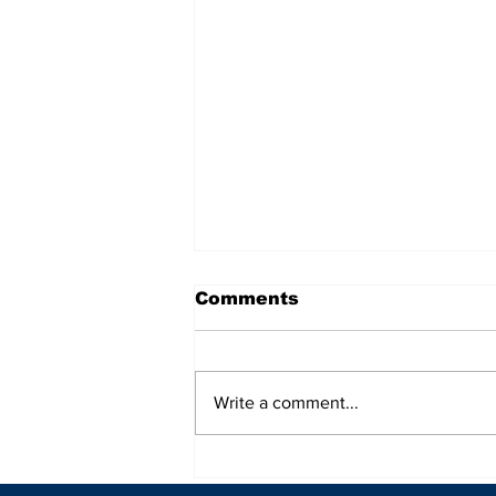
Vancouver Whitecaps-
Comments
FC Juarez
leagues cup
Write a comment...