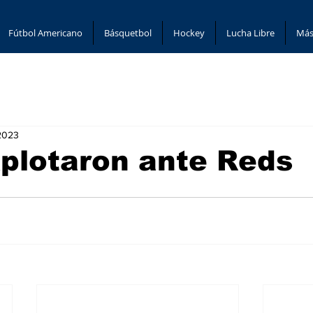
Fútbol Americano
Básquetbol
Hockey
Lucha Libre
Más
 2023
plotaron ante Reds