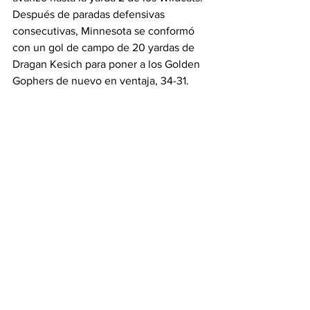
Después de paradas defensivas 
consecutivas, Minnesota se conformó 
con un gol de campo de 20 yardas de 
Dragan Kesich para poner a los Golden 
Gophers de nuevo en ventaja, 34-31.
La ventaja de Minnesota duró solo una 
jugada, ya que Bryant conectó con 
Mangieri en la primera jugada de 
tiempo extra para desatar una 
celebración salvaje mientras los 
Wildcats completaban su mayor victoria 
de remontada desde 2009.
Northwestern regresa al Ryan Field el 
sábado 30 de septiembre para recibir a 
la No. 7 Penn State en un juego que 
comenzará a las 11 a.m. y será televisado 