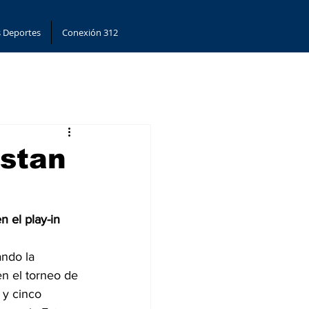
 Deportes
Conexión 312
istan
n el play-in
ndo la 
en el torneo de 
y cinco 