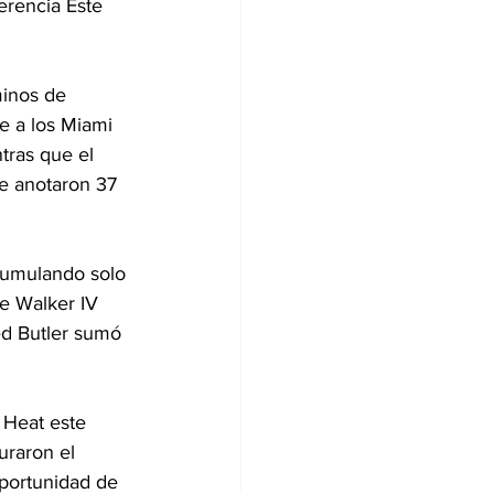
erencia Este 
inos de 
se a los Miami 
tras que el 
e anotaron 37 
cumulando solo 
e Walker IV 
ed Butler sumó 
i Heat este 
uraron el 
oportunidad de 