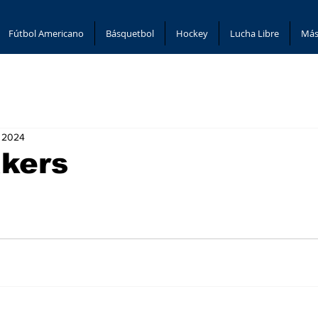
Fútbol Americano
Básquetbol
Hockey
Lucha Libre
Más
, 2024
akers