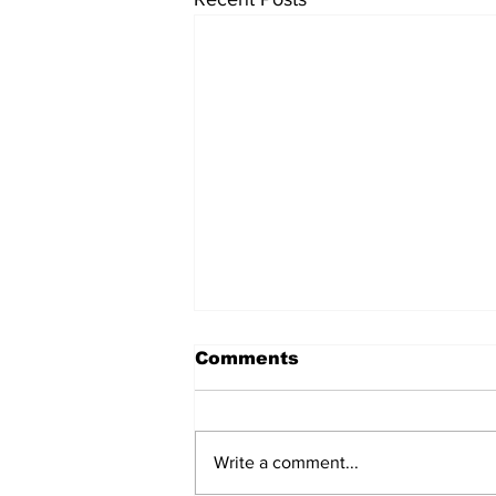
Vancouver Whitecaps-
Comments
Atlante
leagues cup
Write a comment...