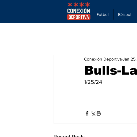
Fútbol
Béisbol
Conexión Deportiva
Jan 25
Bulls-L
1/25/24
Recent Posts