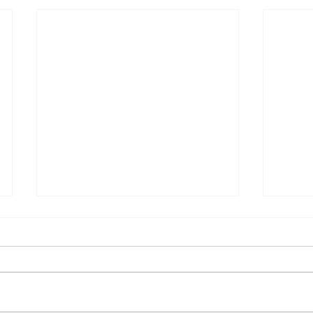
Tigres-Real Salt Lake
Char
leagues cup
league