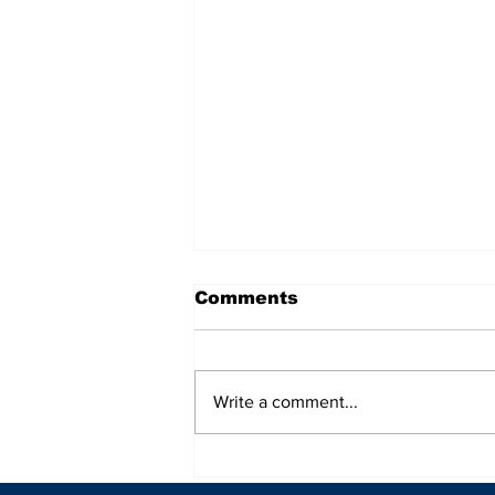
Vancouver Whitecaps-
Comments
FC Juarez
leagues cup
Write a comment...