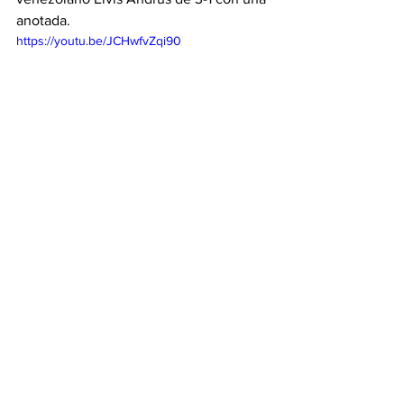
anotada.
https://youtu.be/JCHwfvZqi90
MLB
White Sox
Titulares
White Sox
See All
Recent Posts