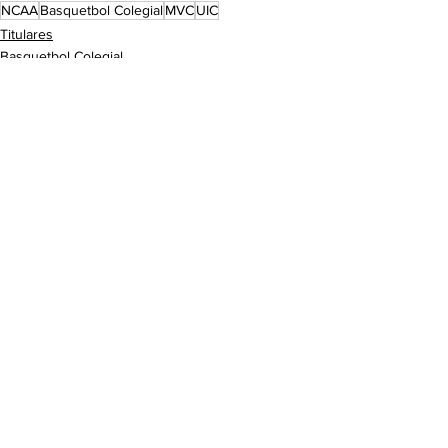
NCAA
Basquetbol Colegial
MVC
UIC
Titulares
Basquetbol Colegial
UIC
See All
Recent Posts