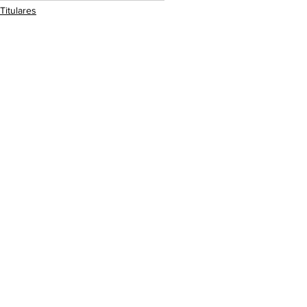
Titulares
Olympics
See All
Recent Posts