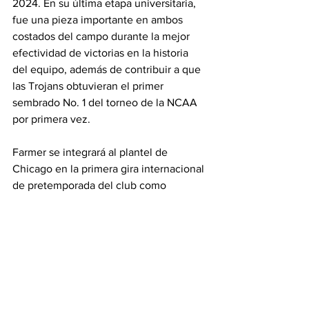
2024. En su última etapa universitaria, 
fue una pieza importante en ambos 
costados del campo durante la mejor 
efectividad de victorias en la historia 
del equipo, además de contribuir a que 
las Trojans obtuvieran el primer 
sembrado No. 1 del torneo de la NCAA 
por primera vez.
Farmer se integrará al plantel de 
Chicago en la primera gira internacional 
de pretemporada del club como 
preparación para la campaña 2026. 
Chicago Stars abrirá la temporada el 15 
de marzo como visitante ante Angel 
City FC y regresará a casa para su debut 
local el domingo 22 de marzo a la 1 p.m. 
frente a Kansas City Current en el 
Northwestern Medicine Field at Martin 