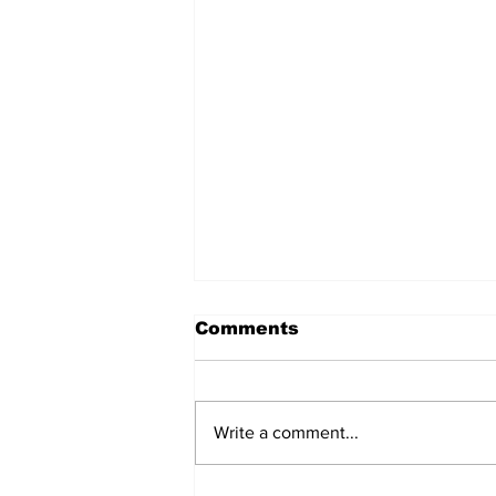
Toluca-LAFC
Comments
leagues cup
Write a comment...