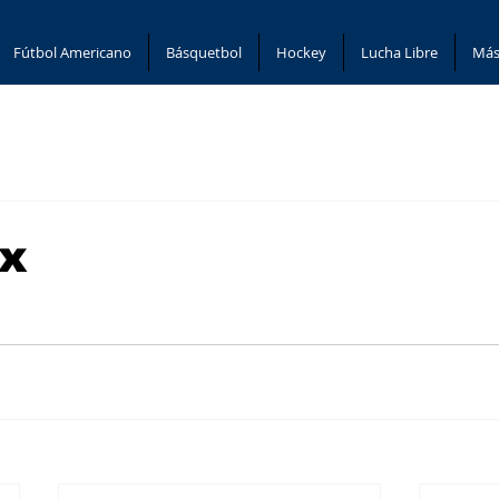
Fútbol Americano
Básquetbol
Hockey
Lucha Libre
Más
nx