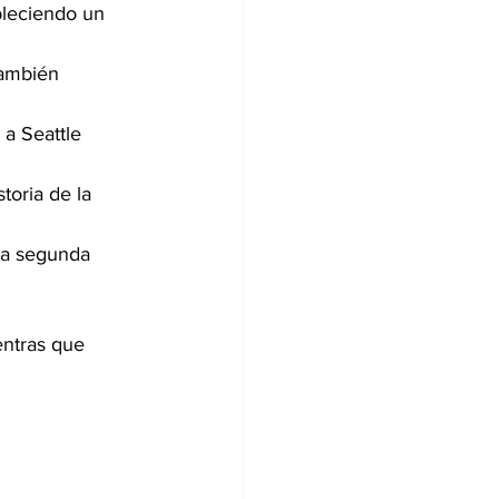
bleciendo un 
también 
a Seattle 
oria de la 
la segunda 
entras que 