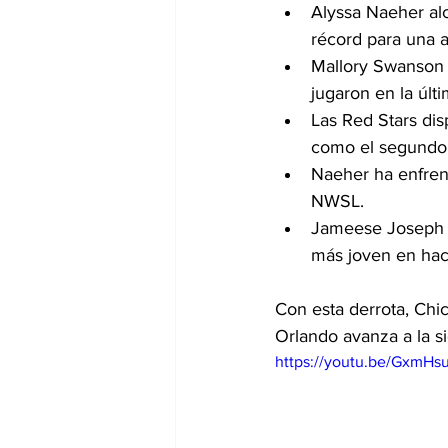
Alyssa Naeher alc
récord para una 
Mallory Swanson y
jugaron en la últ
Las Red Stars di
como el segundo e
Naeher ha enfrent
NWSL.
Jameese Joseph e
más joven en hacer
Con esta derrota, Chi
Orlando avanza a la si
https://youtu.be/Gxm