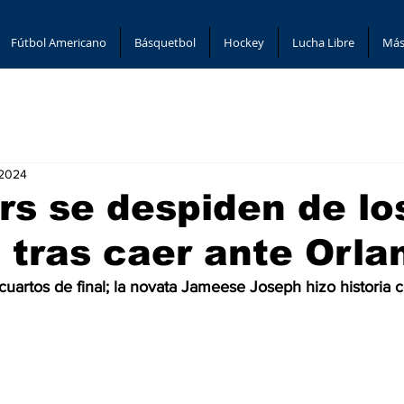
Fútbol Americano
Básquetbol
Hockey
Lucha Libre
Más
 2024
rs se despiden de lo
s tras caer ante Orla
cuartos de final; la novata Jameese Joseph hizo historia 