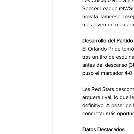
Las Chicago Red Star
Soccer League (NWSL) t
novata Jameese Joseph
más joven en marcar en
Desarrollo del Partido
El Orlando Pride tom
tras un tiro de esquin
antes del descanso (38
puso el marcador 4-0 a
Las Red Stars descont
arquera rival, lo que l
definitivo. A pesar de
concretar más oportu
Datos Destacados