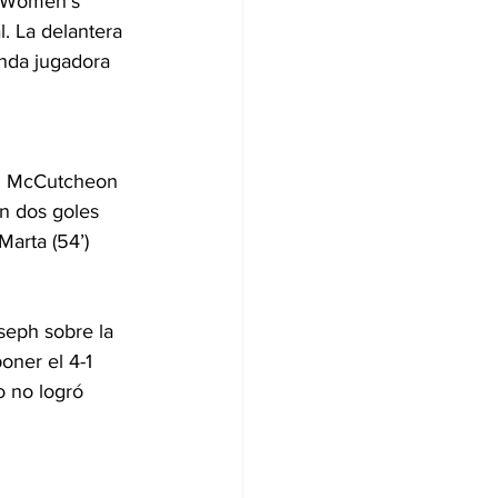
l Women’s 
. La delantera 
nda jugadora 
an McCutcheon 
n dos goles 
arta (54’) 
seph sobre la 
oner el 4-1 
o no logró 