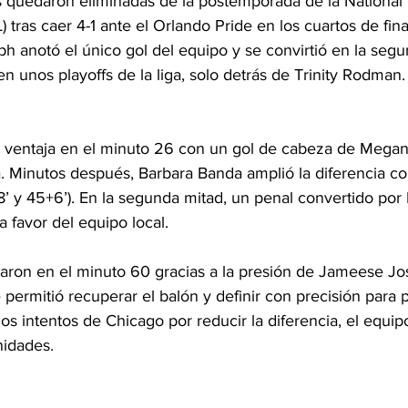
s quedaron eliminadas de la postemporada de la Nationa
ras caer 4-1 ante el Orlando Pride en los cuartos de final
 anotó el único gol del equipo y se convirtió en la segu
 unos playoffs de la liga, solo detrás de Trinity Rodman.
ó ventaja en el minuto 26 con un gol de cabeza de Meg
a. Minutos después, Barbara Banda amplió la diferencia co
’ y 45+6’). En la segunda mitad, un penal convertido por M
 favor del equipo local.
aron en el minuto 60 gracias a la presión de Jameese Jo
e permitió recuperar el balón y definir con precisión para p
 los intentos de Chicago por reducir la diferencia, el equip
nidades.