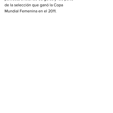
de la selección que ganó la Copa 
Mundial Femenina en el 2011.
Con las Red Stars la veterana jugadora 
de 35 años ha participado en 94 
partidos de temporada regular, 
contribuyendo con 18 juegos y 22 
asistencias.
NWSL
Red Stars
Stars
Titulares
See All
Recent Posts