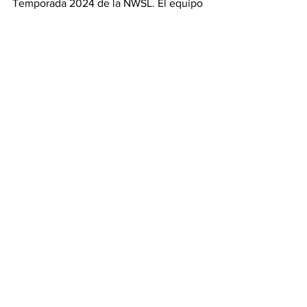
Temporada 2024 de la NWSL. El equipo 
luego regresa a Chicago para 
enfrentarse a Seattle Reign FC en el 
partido de inauguración en casa del 
club el 23 de marzo en el SeatGeek 
Stadium.
NWSL
Red Stars
Titulares
Stars
See All
Recent Posts