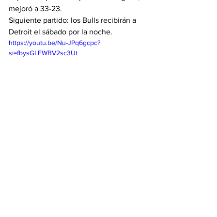
mejoró a 33-23.
Siguiente partido: los Bulls recibirán a 
Detroit el sábado por la noche.
https://youtu.be/Nu-JPq6gcpc?
si=fbysGLFWBV2sc3Ut
Bulls
NBA
Titulares
Bulls
Nota principal