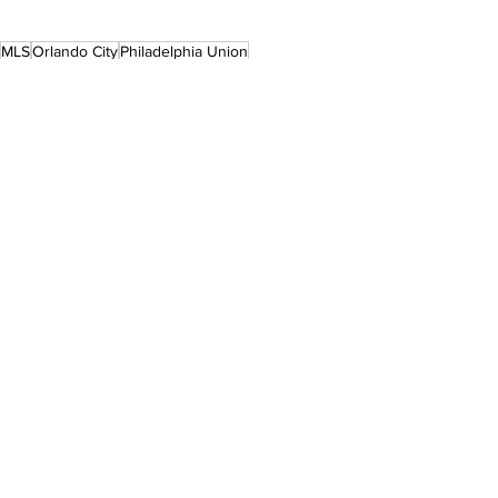
MLS
Orlando City
Philadelphia Union
MLS
See All
Recent Posts