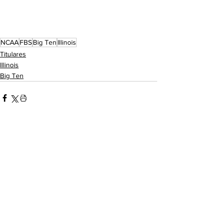
NCAA
FBS
Big Ten
Illinois
Titulares
Illinois
Big Ten
See All
Recent Posts