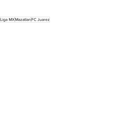
Liga MX
Mazatlan
FC Juarez
Liga MX
Liga MX principal
See All
Recent Posts