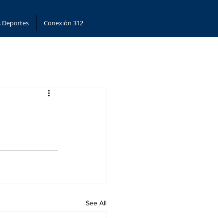
 Deportes
Conexión 312
See All