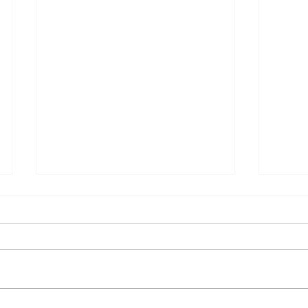
America-San Diego FC
Aust
leagues cup
league