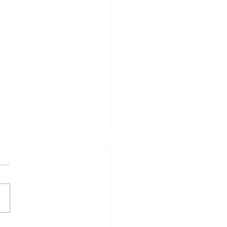
in FC-Tijuana
s cup