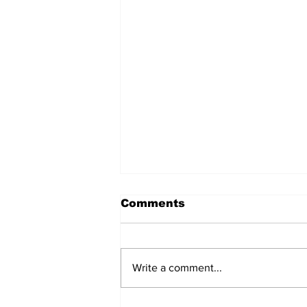
Portland Timbers-
Comments
Puebla
leagues cup
Write a comment...