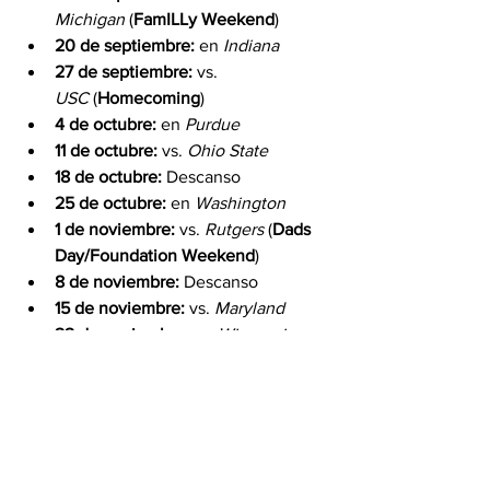
Michigan
 (
FamILLy Weekend
)
20 de septiembre:
 en 
Indiana
27 de septiembre:
 vs. 
USC
 (
Homecoming
)
4 de octubre:
 en 
Purdue
11 de octubre:
 vs. 
Ohio State
18 de octubre:
 Descanso
25 de octubre:
 en 
Washington
1 de noviembre:
 vs. 
Rutgers
 (
Dads 
Day/Foundation Weekend
)
8 de noviembre:
 Descanso
15 de noviembre:
 vs. 
Maryland
22 de noviembre:
 en 
Wisconsin
29 de noviembre:
 vs. 
Northwestern
NCAA
FBS
Big Ten
Illinois
Titulares
Illinois
Big Ten