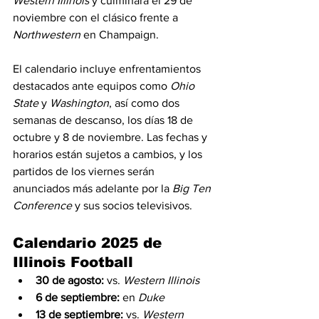
Western Illinois
 y culminará el 29 de 
noviembre con el clásico frente a 
Northwestern
 en Champaign.
El calendario incluye enfrentamientos 
destacados ante equipos como 
Ohio 
State
 y 
Washington
, así como dos 
semanas de descanso, los días 18 de 
octubre y 8 de noviembre. Las fechas y 
horarios están sujetos a cambios, y los 
partidos de los viernes serán 
anunciados más adelante por la 
Big Ten 
Conference
 y sus socios televisivos.
Calendario 2025 de 
Illinois Football
30 de agosto:
 vs. 
Western Illinois
6 de septiembre:
 en 
Duke
13 de septiembre:
 vs. 
Western 