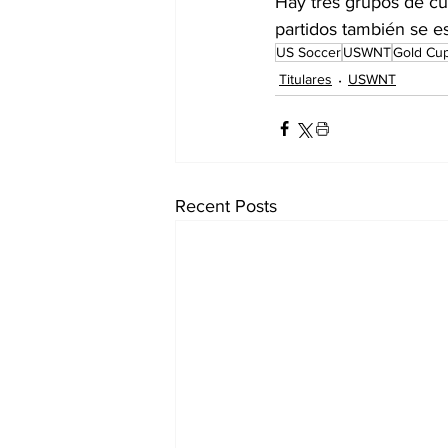
Hay tres grupos de c
partidos también se e
US Soccer
USWNT
Gold Cu
Titulares
USWNT
Recent Posts