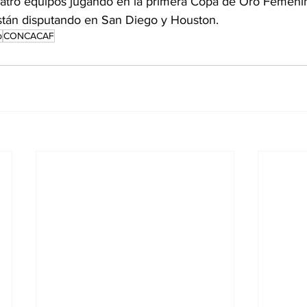
uatro equipos jugando en la primera Copa de Oro Femenin
stán disputando en San Diego y Houston.
p
CONCACAF