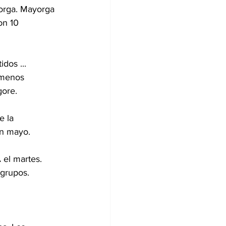
orga. Mayorga 
on 10 
os ... 
 menos 
gore.
 la 
en mayo.
 el martes. 
 grupos.