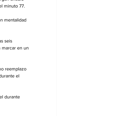
el minuto 77.
on mentalidad 
s seis 
n marcar en un 
mo reemplazo 
durante el 
el durante 