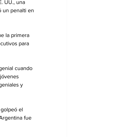
. UU., una 
 un penalti en 
e la primera 
cutivos para 
genial cuando 
 jóvenes 
geniales y 
 golpeó el 
Argentina fue 