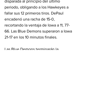
disparada al principio del último 
periodo, obligando a los Hawkeyes a 
fallar sus 12 primeros tiros. DePaul 
encadenó una racha de 15-0, 
recortando la ventaja de Iowa a 11, 77-
66. Las Blue Demons superaron a Iowa 
21-17 en los 10 minutos finales. 
Las Blue Demons terminarán la 
pretemporada el domingo 29 de 
octubre con un juego de exhibición 
contra Lewis. La temporada 2023-24 
comenzará el lunes 6 de noviembre 
cuando Western Michigan visite el 
Wintrust Arena.
NCAA
Basquetbol Colegial
Big East
DePaul
Titulares
Basquetbol Colegial