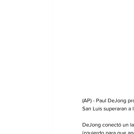
(AP) - Paul DeJong pr
San Luis superaran a 
DeJong conectó un lan
izquierdo para que a