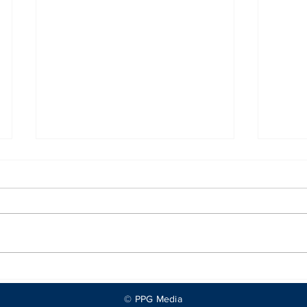
Joshua sobrevive dos
Thad
caídas y noquea a
camb
© PPG Media
Prenga en una noche
conq