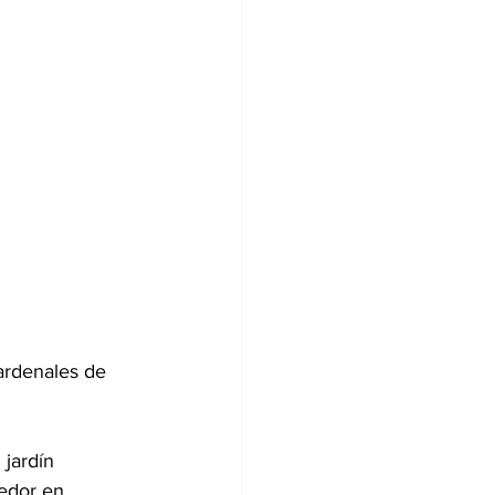
ardenales de 
jardín 
edor en 