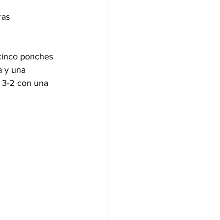
ras 
 cinco ponches 
a y una 
 3-2 con una 