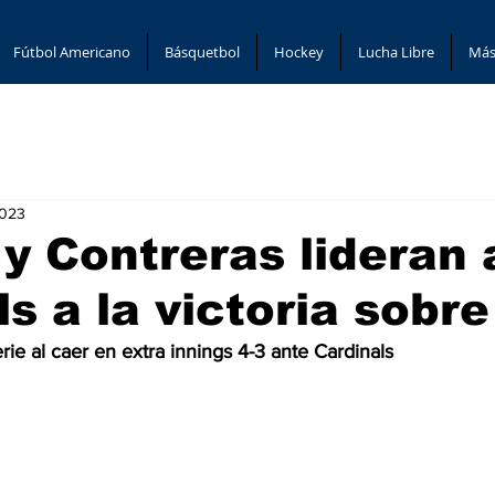
Fútbol Americano
Básquetbol
Hockey
Lucha Libre
Más
2023
y Contreras lideran 
s a la victoria sobr
rie al caer en extra innings 4-3 ante Cardinals