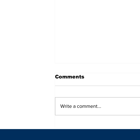
Comments
Write a comment...
Jonquel Jones brilla en
Chicago y guía a Team
Spoon al triunfo en el