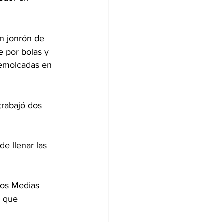
n jonrón de 
e por bolas y 
remolcadas en 
trabajó dos 
e llenar las 
los Medias 
a que 