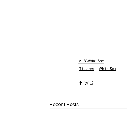
MLB
White Sox
Titulares
White Sox
Recent Posts