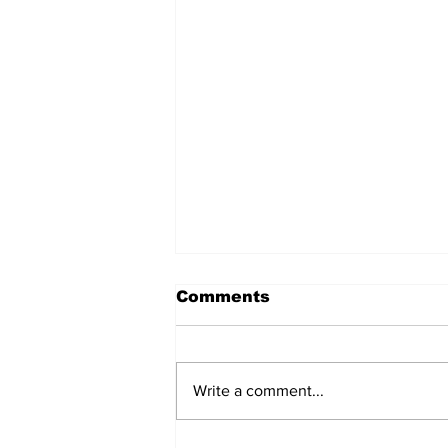
Portland Timbers-
Comments
Puebla
leagues cup
Write a comment...