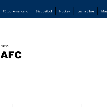
Fútbol Americano
Básquetbol
Hockey
Lucha Libre
Más
, 2025
LAFC