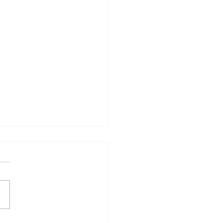
lotte FC-Pumas
s cup