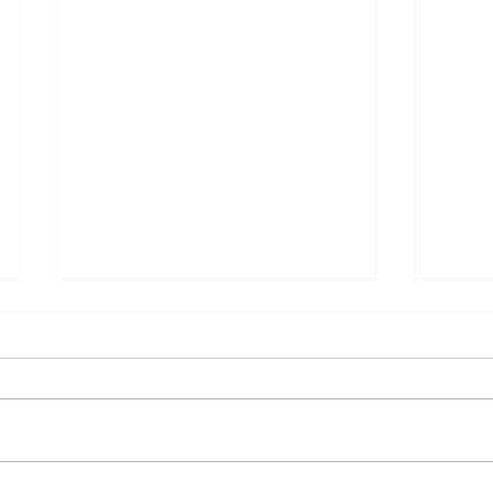
Tigres-Real Salt Lake
Char
leagues cup
league