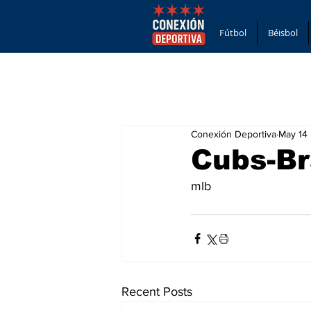
Fútbol
Béisbol
Conexión Deportiva
May 14
Cubs-Br
mlb
Recent Posts