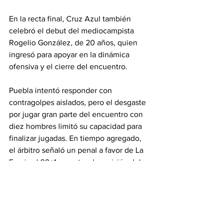
En la recta final, Cruz Azul también 
celebró el debut del mediocampista 
Rogelio González, de 20 años, quien 
ingresó para apoyar en la dinámica 
ofensiva y el cierre del encuentro.
Puebla intentó responder con 
contragolpes aislados, pero el desgaste 
por jugar gran parte del encuentro con 
diez hombres limitó su capacidad para 
finalizar jugadas. En tiempo agregado, 
el árbitro señaló un penal a favor de La 
Franja al 90+1, pero tras la revisión del 
VAR, la decisión fue revertida, 
apagando la última opción del visitante 
para rescatar el empate.
https://youtu.be/T29OdVl5bYA?
si=_O_E6rQXlPE4XayU