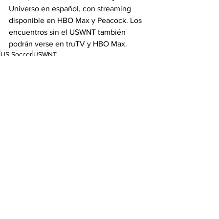
Universo en español, con streaming 
disponible en HBO Max y Peacock. Los 
encuentros sin el USWNT también 
podrán verse en truTV y HBO Max.
US Soccer
USWNT
Titulares
USWNT
See All
Recent Posts