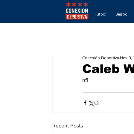
Fútbol
Béisbol
Conexión Deportiva
Nov 9,
Caleb W
nfl
Recent Posts