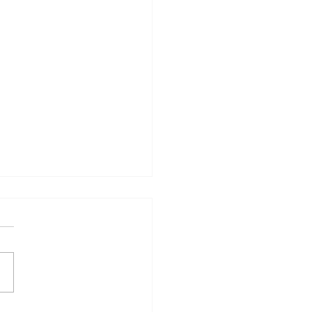
in FC-Tijuana
s cup