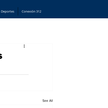
 Deportes
Conexión 312
s
See All