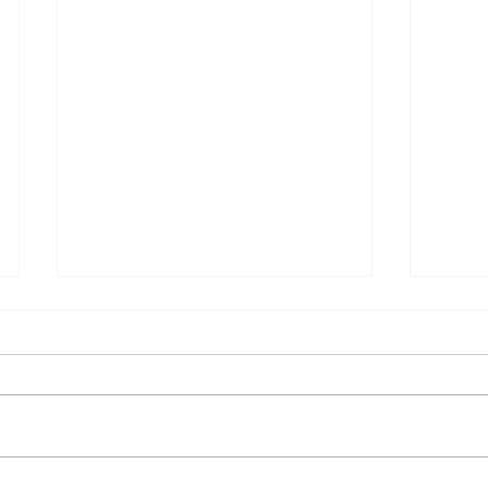
America-San Diego FC
Aust
leagues cup
league