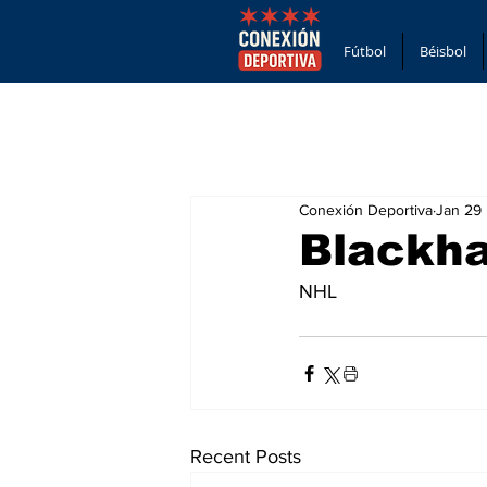
Fútbol
Béisbol
Conexión Deportiva
Jan 29
Blackh
NHL
Recent Posts