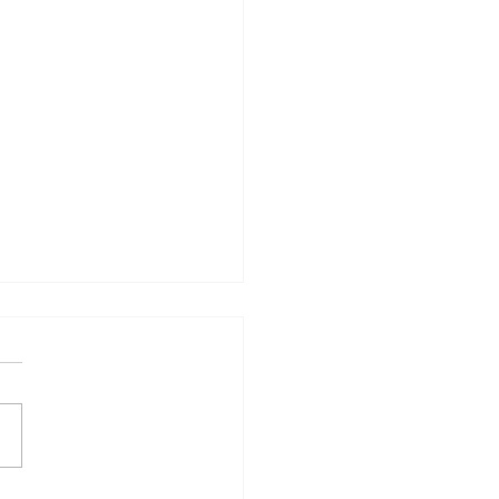
in FC-Tijuana
s cup