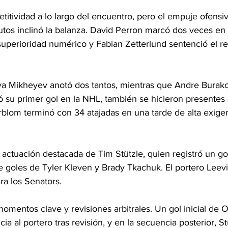
itividad a lo largo del encuentro, pero el empuje ofensi
utos inclinó la balanza. David Perron marcó dos veces en 
 superioridad numérico y Fabian Zetterlund sentenció el r
lya Mikheyev anotó dos tantos, mientras que Andre Burak
ó su primer gol en la NHL, también se hicieron presentes 
blom terminó con 34 atajadas en una tarde de alta exigen
actuación destacada de Tim Stützle, quien registró un go
e goles de Tyler Kleven y Brady Tkachuk. El portero Leevi
ra los Senators.
omentos clave y revisiones arbitrales. Un gol inicial de O
ia al portero tras revisión, y en la secuencia posterior, St