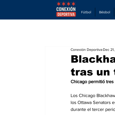
Fútbol
Béisbol
Conexión Deportiva
Dec 21
Blackh
tras un
Chicago permitió tres
Los Chicago Blackhawk
los Ottawa Senators es
durante el tercer peri