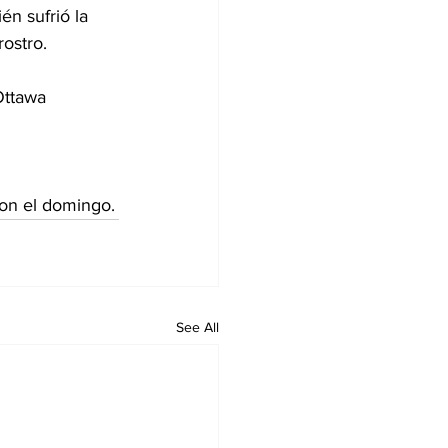
n sufrió la 
rostro.
Ottawa 
ton el domingo.
See All