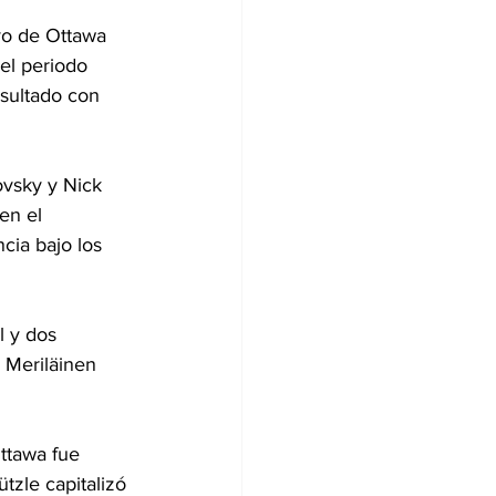
vo de Ottawa 
el periodo 
esultado con 
ovsky y Nick 
en el 
cia bajo los 
l y dos 
 Meriläinen 
ttawa fue 
ützle capitalizó 