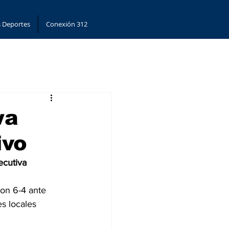
 Deportes
Conexión 312
wa
ivo
ecutiva
on 6-4 ante 
s locales 