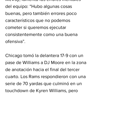
del equipo: “Hubo algunas cosas 
buenas, pero también errores poco 
característicos que no podemos 
cometer si queremos ejecutar 
consistentemente como una buena 
ofensiva”.
Chicago tomó la delantera 17-9 con un 
pase de Williams a DJ Moore en la zona 
de anotación hacia el final del tercer 
cuarto. Los Rams respondieron con una 
serie de 70 yardas que culminó en un 
touchdown de Kyren Williams, pero 
fallaron en la conversión de dos puntos, 
lo que dejó el marcador 17-15.
El siguiente avance de los Bears 
culminó con el espectacular touchdown 