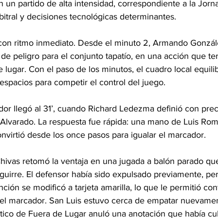
n un partido de alta intensidad, correspondiente a la Jorn
rbitral y decisiones tecnológicas determinantes.
con ritmo inmediato. Desde el minuto 2, Armando Gonzál
de peligro para el conjunto tapatío, en una acción que te
 lugar. Con el paso de los minutos, el cuadro local equilib
spacios para competir el control del juego.
or llegó al 31’, cuando Richard Ledezma definió con preci
 Alvarado. La respuesta fue rápida: una mano de Luis Rom
nvirtió desde los once pasos para igualar el marcador.
hivas retomó la ventaja en una jugada a balón parado qu
uirre. El defensor había sido expulsado previamente, pero
ción se modificó a tarjeta amarilla, lo que le permitió con
 el marcador. San Luis estuvo cerca de empatar nuevamen
ico de Fuera de Lugar anuló una anotación que había cu