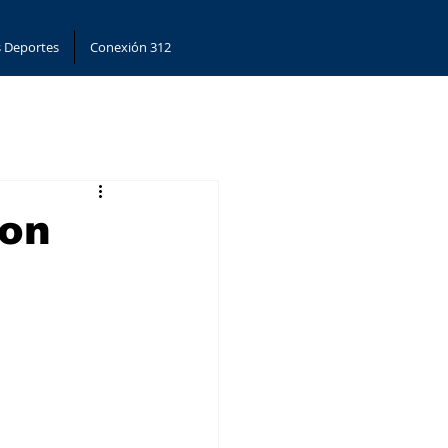
 Deportes
Conexión 312
con