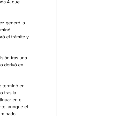
ada 4, que 
ez generó la 
rminó 
ró el trámite y 
sión tras una 
o derivó en 
e terminó en 
 tras la 
tinuar en el 
te, aunque el 
lminado 