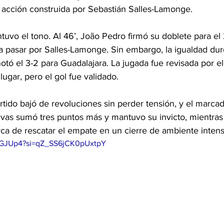
 acción construida por Sebastián Salles-Lamonge.
uvo el tono. Al 46’, João Pedro firmó su doblete para el 
a pasar por Salles-Lamonge. Sin embargo, la igualdad duró
ó el 3-2 para Guadalajara. La jugada fue revisada por e
ugar, pero el gol fue validado.
partido bajó de revoluciones sin perder tensión, y el marca
ivas sumó tres puntos más y mantuvo su invicto, mientras 
ca de rescatar el empate en un cierre de ambiente intens
snGJUp4?si=qZ_SS6jCK0pUxtpY