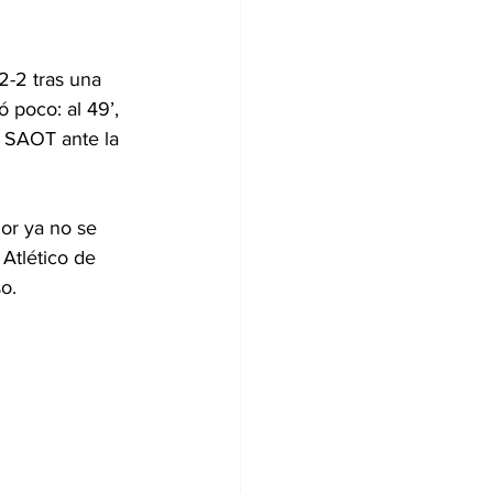
2-2 tras una 
 poco: al 49’, 
l SAOT ante la 
dor ya no se 
Atlético de 
o.