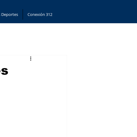
 Deportes
Conexión 312
es