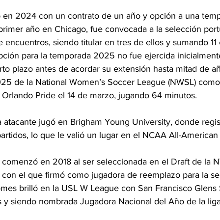
b en 2024 con un contrato de un año y opción a una tem
 primer año en Chicago, fue convocada a la selección por
encuentros, siendo titular en tres de ellos y sumando 11 
ción para la temporada 2025 no fue ejercida inicialmente
orto plazo antes de acordar su extensión hasta mitad de 
025 de la National Women’s Soccer League (NWSL) como ti
 Orlando Pride el 14 de marzo, jugando 64 minutos.
 la atacante jugó en Brigham Young University, donde regis
artidos, lo que le valió un lugar en el NCAA All-American
l comenzó en 2018 al ser seleccionada en el Draft de la 
 con el que firmó como jugadora de reemplazo para la se
omes brilló en la USL W League con San Francisco Glens
os y siendo nombrada Jugadora Nacional del Año de la liga