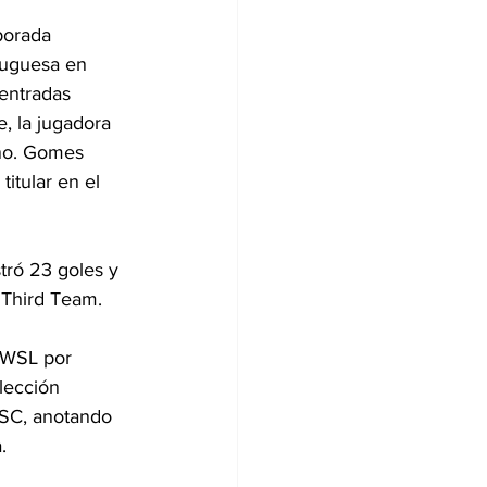
porada 
tuguesa en 
entradas 
, la jugadora 
año. Gomes 
tular en el 
tró 23 goles y 
 Third Team. 
NWSL por 
lección 
 SC, anotando 
.