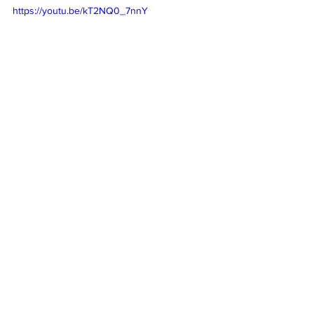
https://youtu.be/kT2NQ0_7nnY
Ciclismo
Titulares
Más Deportes
Ciclismo
See All
Recent Posts