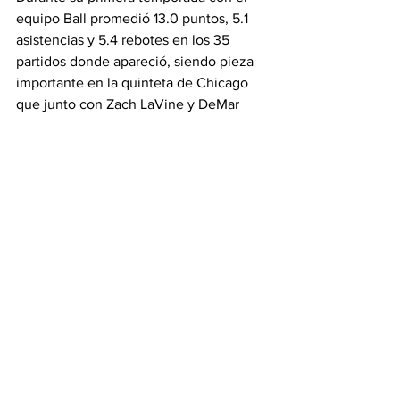
equipo Ball promedió 13.0 puntos, 5.1 
asistencias y 5.4 rebotes en los 35 
partidos donde apareció, siendo pieza 
importante en la quinteta de Chicago 
que junto con Zach LaVine y DeMar 
DeRozan lograron meterse a los 
playoffs.
Con esta noticia el jugador de 25 años 
se perderá toda la temporada 2022-23, 
el segundo año de su contrato de 
cuatro años y $80 millones con los Bulls.
Bulls
NBA
Bulls
Titulares