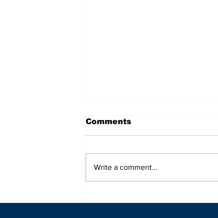
Comments
Write a comment...
Jonquel Jones brilla en
Chicago y guía a Team
Spoon al triunfo en el