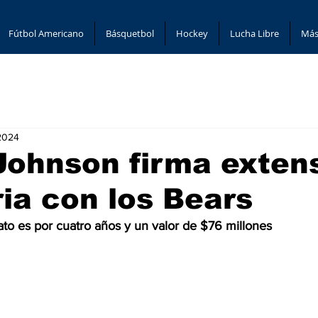
Fútbol Americano
Básquetbol
Hockey
Lucha Libre
Más
 2024
Johnson firma exten
ria con los Bears
ato es por cuatro años y un valor de $76 millones