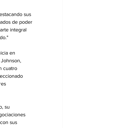
estacando sus 
nados de poder 
rte integral 
do."
icia en 
 Johnson, 
n cuatro 
leccionado 
res 
o, su 
gociaciones 
 con sus 