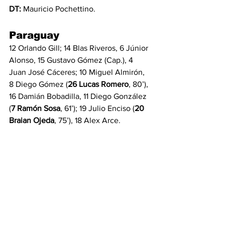
DT:
 Mauricio Pochettino.
Paraguay
12 Orlando Gill; 14 Blas Riveros, 6 Júnior 
Alonso, 15 Gustavo Gómez (Cap.), 4 
Juan José Cáceres; 10 Miguel Almirón, 
8 Diego Gómez (
26 Lucas Romero
, 80’), 
16 Damián Bobadilla, 11 Diego González 
(
7 Ramón Sosa
, 61’); 19 Julio Enciso (
20 
Braian Ojeda
, 75’), 18 Alex Arce.
Suplentes no utilizados
1 Roberto Fernández, 22 Aldo Pérez, 2 
Gustavo Velázquez, 3 Omar Alderete, 5 
Alexis Duarte, 9 Antonio Sanabria, 13 
Alan Benítez, 17 Alejandro Romero, 21 
Ronaldo Martínez, 23 Matías Galarza, 24 
Agustín Sández, 25 Diego León.