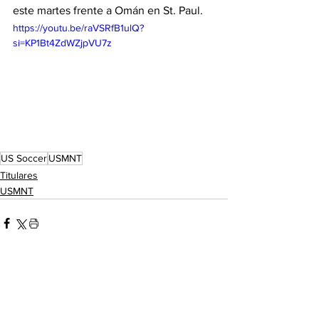
este martes frente a Omán en St. Paul.
https://youtu.be/raVSRfB1ulQ?
si=KP1Bt4ZdWZjpVU7z
US Soccer
USMNT
Titulares
USMNT
See All
Recent Posts