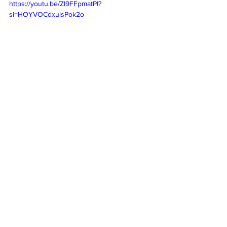
https://youtu.be/Zl9FFpmatPI?
si=HOYVOCdxulsPok2o
AEW
Dynamite
Wrestling
See All
Recent Posts